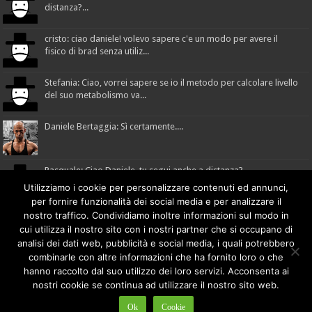
distanza?...
cristo: ciao daniele! volevo sapere c'e un modo per avere il
fisico di brad senza utiliz...
Stefania: Ciao, vorrei sapere se io il metodo per calcolare livello
del suo metabolismo va...
Daniele Bertaggia: Sì certamente....
Pasquale: Ciao Daniele, tu segui anche a distanza?...
Utilizziamo i cookie per personalizzare contenuti ed annunci,
per fornire funzionalità dei social media e per analizzare il
nostro traffico. Condividiamo inoltre informazioni sul modo in
cui utilizza il nostro sito con i nostri partner che si occupano di
Made with
by
comunicafacile.eu
analisi dei dati web, pubblicità e social media, i quali potrebbero
combinarle con altre informazioni che ha fornito loro o che
hanno raccolto dal suo utilizzo dei loro servizi. Acconsenta ai
DB - Mad Method
© Copyright 2018 Daniele Bertaggia |
nostri cookie se continua ad utilizzare il nostro sito web.
info@danielebertaggia.it
danielebertaggia.it
| +39 328 1127947 | P.IVA: 01491610299 |
Privacy Policy
Ok
Cookie