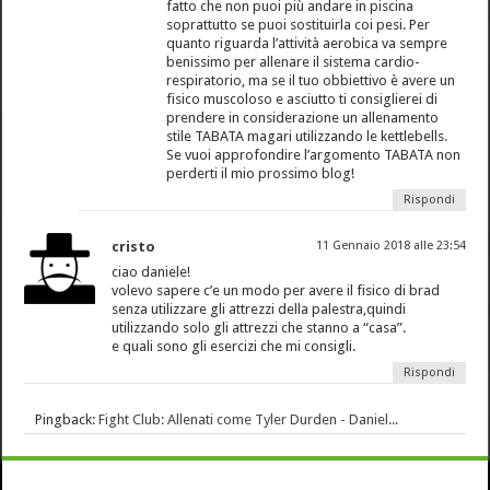
fatto che non puoi più andare in piscina
soprattutto se puoi sostituirla coi pesi. Per
quanto riguarda l’attività aerobica va sempre
benissimo per allenare il sistema cardio-
respiratorio, ma se il tuo obbiettivo è avere un
fisico muscoloso e asciutto ti consiglierei di
prendere in considerazione un allenamento
stile TABATA magari utilizzando le kettlebells.
Se vuoi approfondire l’argomento TABATA non
perderti il mio prossimo blog!
Rispondi
cristo
11 Gennaio 2018 alle 23:54
ciao daniele!
volevo sapere c’e un modo per avere il fisico di brad
senza utilizzare gli attrezzi della palestra,quindi
utilizzando solo gli attrezzi che stanno a “casa”.
e quali sono gli esercizi che mi consigli.
Rispondi
Pingback:
Fight Club: Allenati come Tyler Durden - Daniel...