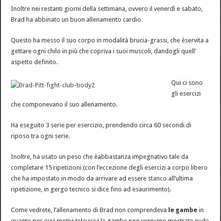
Inoltre nei restanti giorni della settimana, ovvero il venerdì e sabato,
Brad ha abbinato un buon allenamento cardio.
Questo ha messo il suo corpo in modalità brucia-grassi, che èservita a
gettare ogni chilo in più che copriva i suoi muscoli, dandogli quell’
aspetto definito.
Qui ci sono
gli esercizi
che componevano il suo allenamento.
Ha eseguito 3 serie per esercizio, prendendo circa 60 secondi di
riposo tra ogni serie.
Inoltre, ha usato un peso che èabbastanza impegnativo tale da
completare 15 ripetizioni (con l’eccezione degli esercizi a corpo libero
che ha impostato in modo da arrivare ad essere stanco all’ultima
ripetizione, in gergo tecnico si dice fino ad esaurimento).
Come vedrete, l’allenamento di Brad non comprendeva
le gambe
in
quanto per ovvi motivi televisivi le gambe non venivano mostrate nude