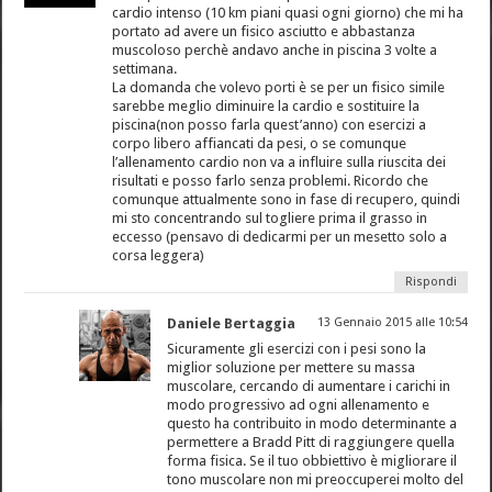
cardio intenso (10 km piani quasi ogni giorno) che mi ha
portato ad avere un fisico asciutto e abbastanza
muscoloso perchè andavo anche in piscina 3 volte a
settimana.
La domanda che volevo porti è se per un fisico simile
sarebbe meglio diminuire la cardio e sostituire la
piscina(non posso farla quest’anno) con esercizi a
corpo libero affiancati da pesi, o se comunque
l’allenamento cardio non va a influire sulla riuscita dei
risultati e posso farlo senza problemi. Ricordo che
comunque attualmente sono in fase di recupero, quindi
mi sto concentrando sul togliere prima il grasso in
eccesso (pensavo di dedicarmi per un mesetto solo a
corsa leggera)
Rispondi
Daniele Bertaggia
13 Gennaio 2015 alle 10:54
Sicuramente gli esercizi con i pesi sono la
miglior soluzione per mettere su massa
muscolare, cercando di aumentare i carichi in
modo progressivo ad ogni allenamento e
questo ha contribuito in modo determinante a
permettere a Bradd Pitt di raggiungere quella
forma fisica. Se il tuo obbiettivo è migliorare il
tono muscolare non mi preoccuperei molto del