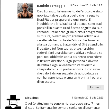
Daniele Bertaggia
9 Dicembre 2014 alle 19:31
Ciao Lorenzo, l’allenamento dell’articolo è stato
riportato tale e quale a quello che ha seguito
Brad Pitt per prepararsi a quel ruolo. E’
indubbio che i risultati da lui ottenuti sono stati
possibili in quanto Brad è stato seguito dal suo
Personal Trainer che gli ha cucito il programma
su misura, ovvero un programma adatto alle
caratteristiche fisiche dell’attore. Per tornare
alla tua domanda, è attendibile? Sì è attendibile.
E’ adatto a te? Non saprei, bisognerebbe
vederti, farti una visita conoscitiva e valutare se
per i tuoi obbiettivi abbia più senso procedere
in un’altra direzione. Ogni persona è diversa
dall’altra e ogni allenamento va studiato e
interpretato da un professionista. Il consiglio
che ti do è di non seguirlo da autodidatta se
non hai esperienza o cmq senti prima il parere
di un esperto.
Rispondi
alex3k88
11 Gennaio 2015 alle 22:23
Ciao! Io attualmente sono in ripresa dopo circa 7 mesi
di stop. Solitamente ho sempre svolto un allenamento