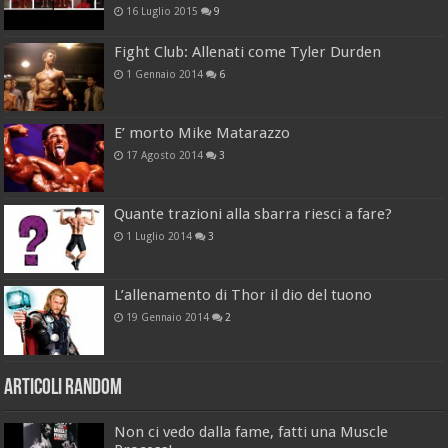
16 Luglio 2015
9
Fight Club: Allenati come Tyler Durden
1 Gennaio 2014
6
E’ morto Mike Matarazzo
17 Agosto 2014
3
Quante trazioni alla sbarra riesci a fare?
1 Luglio 2014
3
L’allenamento di Thor il dio del tuono
19 Gennaio 2014
2
Articoli Random
Non ci vedo dalla fame, fatti una Muscle