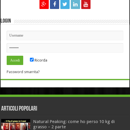
Login
Ricorda
Password smarrita?
Articoli Popolari
Natural Peaking: come ho perso 10 kg di
grasso – 2 parte