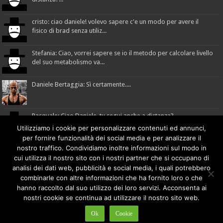
cristo: ciao daniele! volevo sapere c'e un modo per avere il
fisico di brad senza utiliz...
Stefania: Ciao, vorrei sapere se io il metodo per calcolare livello
del suo metabolismo va...
Daniele Bertaggia: Sì certamente....
Pasquale: Ciao Daniele, tu segui anche a distanza?...
Utilizziamo i cookie per personalizzare contenuti ed annunci,
per fornire funzionalità dei social media e per analizzare il
nostro traffico. Condividiamo inoltre informazioni sul modo in
cui utilizza il nostro sito con i nostri partner che si occupano di
Made with
by
comunicafacile.eu
analisi dei dati web, pubblicità e social media, i quali potrebbero
combinarle con altre informazioni che ha fornito loro o che
hanno raccolto dal suo utilizzo dei loro servizi. Acconsenta ai
DB - Mad Method
© Copyright 2018 Daniele Bertaggia |
nostri cookie se continua ad utilizzare il nostro sito web.
info@danielebertaggia.it
danielebertaggia.it
| +39 328 1127947 | P.IVA: 01491610299 |
Privacy Policy
Ok
Cookie
|
Cookie Policy