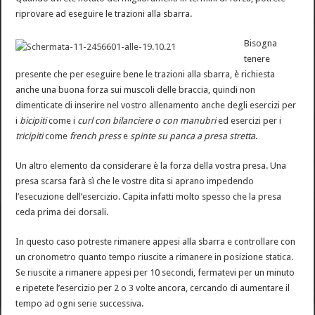
riprovare ad eseguire le trazioni alla sbarra.
Bisogna
tenere
presente che per eseguire bene le trazioni alla sbarra, è richiesta
anche una buona forza sui muscoli delle braccia, quindi non
dimenticate di inserire nel vostro allenamento anche degli esercizi per
i
bicipiti
come i
curl con bilanciere o con manubri
ed esercizi per i
tricipiti
come
french press
e
spinte su panca a presa stretta
.
Un altro elemento da considerare è la forza della vostra presa. Una
presa scarsa farà sì che le vostre dita si aprano impedendo
l’esecuzione dell’esercizio. Capita infatti molto spesso che la presa
ceda prima dei dorsali.
In questo caso potreste rimanere appesi alla sbarra e controllare con
un cronometro quanto tempo riuscite a rimanere in posizione statica.
Se riuscite a rimanere appesi per 10 secondi, fermatevi per un minuto
e ripetete
l’esercizio
per 2 o 3 volte ancora, cercando di aumentare il
tempo ad ogni serie successiva.