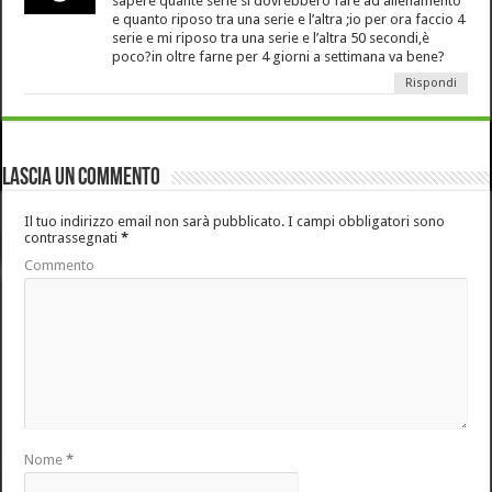
sapere quante serie si dovrebbero fare ad allenamento
e quanto riposo tra una serie e l’altra ;io per ora faccio 4
serie e mi riposo tra una serie e l’altra 50 secondi,è
poco?in oltre farne per 4 giorni a settimana va bene?
Rispondi
Lascia un commento
Il tuo indirizzo email non sarà pubblicato.
I campi obbligatori sono
contrassegnati
*
Commento
Nome
*