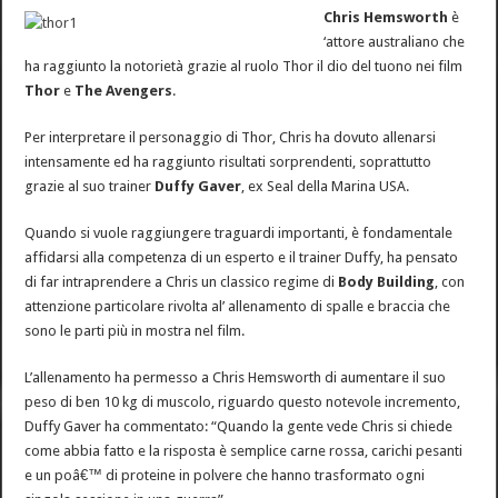
Chris Hemsworth
è
‘attore australiano che
ha raggiunto la notorietà grazie al ruolo Thor il dio del tuono nei film
Thor
e
The Avengers
.
Per interpretare il personaggio di Thor, Chris ha dovuto allenarsi
intensamente ed ha raggiunto risultati sorprendenti, soprattutto
grazie al suo trainer
Duffy Gaver
, ex Seal della Marina USA.
Quando si vuole raggiungere traguardi importanti, è fondamentale
affidarsi alla competenza di un esperto e il trainer Duffy, ha pensato
di far intraprendere a Chris un classico regime di
Body Building
, con
attenzione particolare rivolta al’ allenamento di spalle e braccia che
sono le parti più in mostra nel film.
L’allenamento ha permesso a Chris Hemsworth di aumentare il suo
peso di ben 10 kg di muscolo, riguardo questo notevole incremento,
Duffy Gaver ha commentato: “Quando la gente vede Chris si chiede
come abbia fatto e la risposta è semplice carne rossa, carichi pesanti
e un poâ€™ di proteine in polvere che hanno trasformato ogni