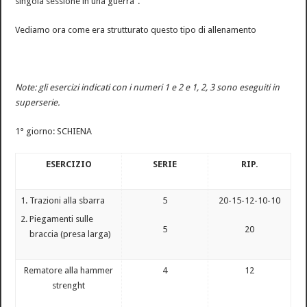
singola sessione in una guerra”.
Vediamo ora come era strutturato questo tipo di allenamento
Note: gli esercizi indicati con i numeri 1 e 2 e 1, 2, 3 sono eseguiti in
superserie.
1° giorno: SCHIENA
ESERCIZIO
SERIE
RIP.
Trazioni alla sbarra
5
20-15-12-10-10
Piegamenti sulle
5
20
braccia (presa larga)
Rematore alla hammer
4
12
strenght