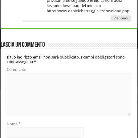
privatamente seguendo le indicazioni della
sezione download del mio sito
http://www.danielebertaggia.it/download.php
Rispondi
Lascia un commento
Il tuo indirizzo email non sarà pubblicato.
I campi obbligatori sono
contrassegnati
*
Commento
Nome
*