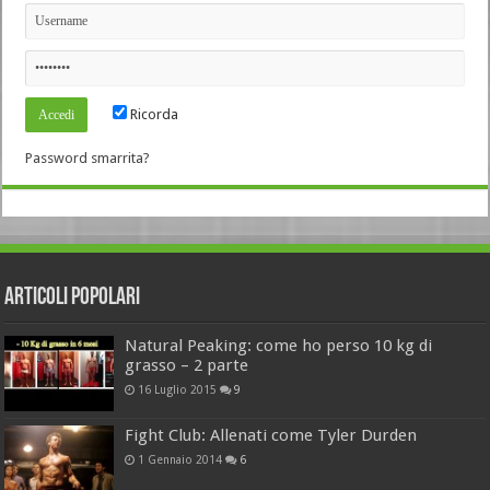
Ricorda
Password smarrita?
Articoli Popolari
Natural Peaking: come ho perso 10 kg di
grasso – 2 parte
16 Luglio 2015
9
Fight Club: Allenati come Tyler Durden
1 Gennaio 2014
6