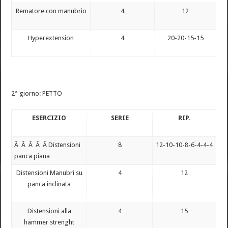
Rematore con manubrio
4
12
Hyperextension
4
20-20-15-15
2° giorno: PETTO
ESERCIZIO
SERIE
RIP.
Â Â Â Â Â Distensioni
8
12-10-10-8-6-4-4-4
panca piana
Distensioni Manubri su
4
12
panca inclinata
Distensioni alla
4
15
hammer strenght