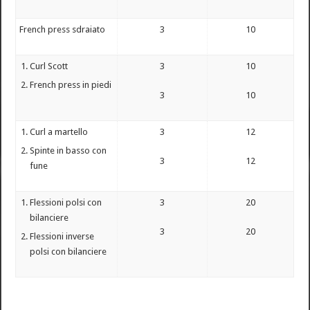
French press sdraiato
3
10
Curl Scott
3
10
French press in piedi
3
10
Curl a martello
3
12
Spinte in basso con
3
12
fune
Flessioni polsi con
3
20
bilanciere
3
20
Flessioni inverse
polsi con bilanciere