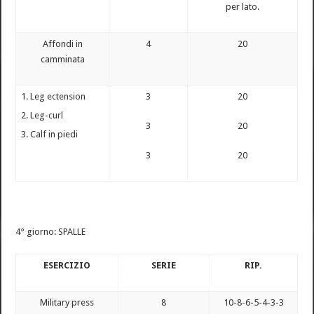
per lato.
Affondi in
4
20
camminata
Leg ectension
3
20
Leg-curl
3
20
Calf in piedi
3
20
4° giorno: SPALLE
ESERCIZIO
SERIE
RIP.
Military press
8
10-8-6-5-4-3-3