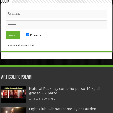
Login
Ricorda
Password smarrita?
Articoli Popolari
Natural Peaking: come ho perso 10 kg di
grasso – 2 parte
16 Luglio 2015
9
Fight Club: Allenati come Tyler Durden