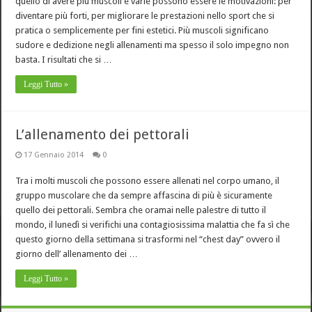
quello di avere più muscoli e varie possono essere le motivazioni: per
diventare più forti, per migliorare le prestazioni nello sport che si
pratica o semplicemente per fini estetici. Più muscoli significano
sudore e dedizione negli allenamenti ma spesso il solo impegno non
basta. I risultati che si …
Leggi Tutto »
L’allenamento dei pettorali
17 Gennaio 2014
0
Tra i molti muscoli che possono essere allenati nel corpo umano, il
gruppo muscolare che da sempre affascina di più è sicuramente
quello dei pettorali. Sembra che oramai nelle palestre di tutto il
mondo, il lunedì si verifichi una contagiosissima malattia che fa sì che
questo giorno della settimana si trasformi nel “chest day” ovvero il
giorno dell’ allenamento dei …
Leggi Tutto »