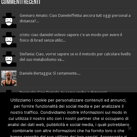
Commenti recenti
Gennaro Amato: Ciao Danieleffettui ancora tutt oggi personal a
distanza?...
cristo: ciao daniele! volevo sapere c'e un modo per avere il
fisico di brad senza utiliz...
Stefania: Ciao, vorrei sapere se io il metodo per calcolare livello
del suo metabolismo va...
Daniele Bertaggia: Sì certamente....
Pasquale: Ciao Daniele, tu segui anche a distanza?...
Utilizziamo i cookie per personalizzare contenuti ed annunci,
per fornire funzionalità dei social media e per analizzare il
nostro traffico. Condividiamo inoltre informazioni sul modo in
cui utilizza il nostro sito con i nostri partner che si occupano di
Made with
by
comunicafacile.eu
analisi dei dati web, pubblicità e social media, i quali potrebbero
combinarle con altre informazioni che ha fornito loro o che
hanno raccolto dal suo utilizzo dei loro servizi. Acconsenta ai