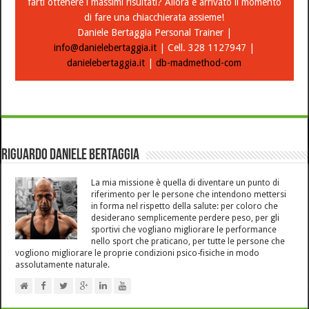
farti ottenere i massimi risultati? Allora è arrivato il momento
di fare una chiacchierata assieme!
Daniele Bertaggia Personal Trainer |
info@danielebertaggia.it
| Cell. 328 1127947 |
danielebertaggia.it
|
db-madmethod-com
Riguardo Daniele Bertaggia
La mia missione è quella di diventare un punto di
riferimento per le persone che intendono mettersi
in forma nel rispetto della salute: per coloro che
desiderano semplicemente perdere peso, per gli
sportivi che vogliano migliorare le performance
nello sport che praticano, per tutte le persone che
vogliono migliorare le proprie condizioni psico-fisiche in modo
assolutamente naturale.