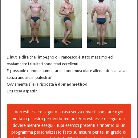
E’ inutile dire che l’impegno di Francesco è stato massimo ed
ovviamente i risultati sono stati eccellenti.
E’ possibile dunque aumentare il tono muscolare allenandosi a casa e
senza andare in palestra?
Ovviamente sì e la risposta è
dbmadmethod
.
E tu cosa aspetti?
Vorresti essere seguito a casa senza doverti spostare ogni
volta in palestra perdendo tempo? Vorresti essere seguito a
dovere mentre esegui i tuoi esercizi presenti all’interno di un
programma personalizzato fatto su misura per te, in grado di