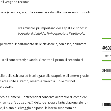
oli vengono reclutati.
 ossa (clavicola, scapola e omero) e da tutta una serie di muscoli
Tra i muscoli piùimportanti della spalla ci sono:
il
trapezio, il deltoide, l’infraspinato e il pettorale.
rmette l’innalzamento delle clavicole e, con esse, dell’intera
@Segu
@Seg
coli concorrenti; quando si contrae il primo, il secondo si
Segui
ello della schiena ed è collegato alla scapola e all’omero grazie
rso ed è unito a sterno, omero e clavicola. I due muscoli
 e avanti.
avicola e omero. Contraendosi consente al braccio di compiere
sente un’adduzione. Il deltoide ricopre l’articolazione gleno-
Logi
e, il piano di clivaggio adiposo, la borsa subacromion-