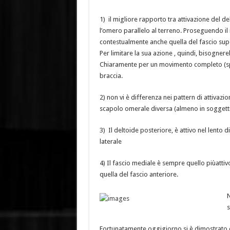
1) il migliore rapporto tra attivazione del de
l’omero parallelo al terreno. Proseguendo i
contestualmente anche quella del fascio supe
Per limitare la sua azione , quindi, bisogner
Chiaramente per un movimento completo (spor
braccia.
2) non vi è differenza nei pattern di attivazi
scapolo omerale diversa (almeno in soggetti 
3) Il deltoide posteriore, è attivo nel lento
laterale
4) Il fascio mediale è sempre quello piùattiv
quella del fascio anteriore.
N
s
Fortunatamente oggigiorno si è dimostrato ch