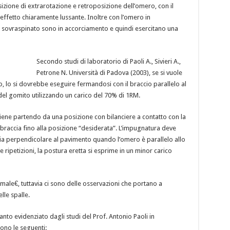
izione di extrarotazione e retroposizione dell’omero, con il
 effetto chiaramente lussante. Inoltre con l’omero in
il sovraspinato sono in accorciamento e quindi esercitano una
Secondo studi di laboratorio di Paoli A., Sivieri A.,
Petrone N. Università di Padova (2003), se si vuole
o, lo si dovrebbe eseguire fermandosi con il braccio parallelo al
 del gomito utilizzando un carico del 70% di 1RM.
viene partendo da una posizione con bilanciere a contatto con la
braccia fino alla posizione “desiderata”. L’impugnatura deve
sia perpendicolare al pavimento quando l’omero è parallelo allo
 ripetizioni, la postura eretta si esprime in un minor carico
le€, tuttavia ci sono delle osservazioni che portano a
elle spalle.
o evidenziato dagli studi del Prof. Antonio Paoli in
sono le seguenti: