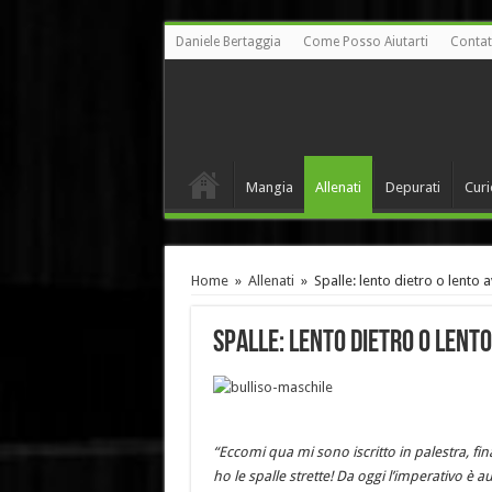
Daniele Bertaggia
Come Posso Aiutarti
Contat
Mangia
Allenati
Depurati
Curi
Home
»
Allenati
»
Spalle: lento dietro o lento a
Spalle: lento dietro o lento
“Eccomi qua mi sono iscritto in palestra, f
ho le spalle strette! Da oggi l’imperativo è a