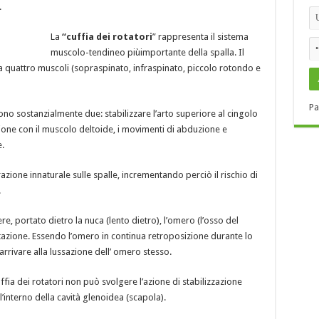
.
La
“cuffia dei rotatori
” rappresenta il sistema
muscolo-tendineo piùimportante della spalla. Il
da quattro muscoli (sopraspinato, infraspinato, piccolo rotondo e
Pa
 sono sostanzialmente due: stabilizzare l’arto superiore al cingolo
ione con il muscolo deltoide, i movimenti di abduzione e
.
zione innaturale sulle spalle, incrementando perciò il rischio di
.
e, portato dietro la nuca (lento dietro), l’omero (l’osso del
otazione. Essendo l’omero in continua retroposizione durante lo
arrivare alla lussazione dell’ omero stesso.
uffia dei rotatori non può svolgere l’azione di stabilizzazione
l’interno della cavità glenoidea (scapola).