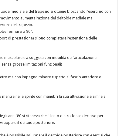
ltoide mediale e del trapezio si ottiene bloccando l’esercizio con
l movimento aumenta l’azione del deltoide mediale ma
riore del trapezio.
ebbe fermarsi a 90°.
t di prestazione) si può completare l’estensione delle
one muscolare tra soggetti con mobilità dell’articolazione
senza grosse limitazioni funzionali)
 dietro ma con impegno minore rispetto al fascio anteriore e
o mentre nelle spinte con manubri la sua attivazione è simile a
egli anni ’80 si riteneva che il lento dietro fosse decisivo per
viluppare il deltoide posteriore.
e è possibile sviluppare il deltoide posteriore con esercizi che