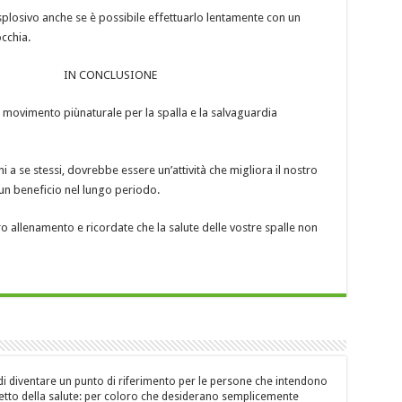
losivo anche se è possibile effettuarlo lentamente con un
cchia.
IN CONCLUSIONE
n movimento piùnaturale per la spalla e la salvaguardia
ni a se stessi, dovrebbe essere un’attività che migliora il nostro
 un beneficio nel lungo periodo.
ro allenamento e ricordate che la salute delle vostre spalle non
di diventare un punto di riferimento per le persone che intendono
petto della salute: per coloro che desiderano semplicemente