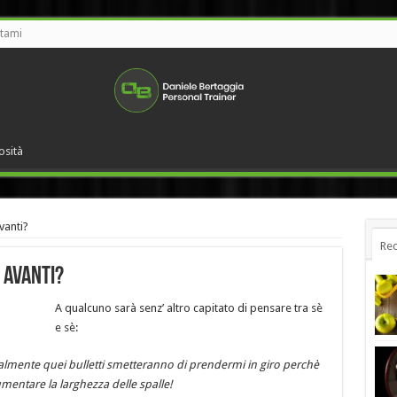
tami
osità
vanti?
Rec
 avanti?
A qualcuno sarà senz’ altro capitato di pensare tra sè
e sè:
inalmente quei bulletti smetteranno di prendermi in giro perchè
umentare la larghezza delle spalle!