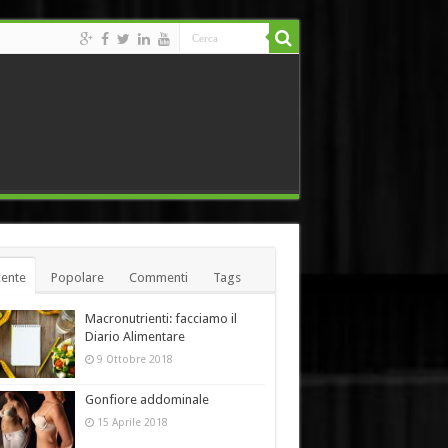
ente
Popolare
Commenti
Tags
Macronutrienti: facciamo il
Diario Alimentare
9 Ottobre 2018
Gonfiore addominale
15 Aprile 2018