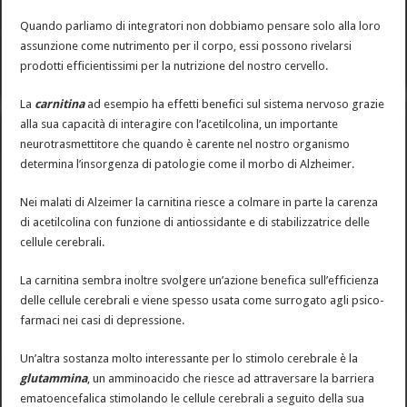
Quando parliamo di integratori non dobbiamo pensare solo alla loro
assunzione come nutrimento per il corpo, essi possono rivelarsi
prodotti efficientissimi per la nutrizione del nostro cervello.
La
carnitina
ad esempio ha effetti benefici sul sistema nervoso grazie
alla sua capacità di interagire con l’acetilcolina, un importante
neurotrasmettitore che quando è carente nel nostro organismo
determina l’insorgenza di patologie come il morbo di Alzheimer.
Nei malati di Alzeimer la carnitina riesce a colmare in parte la carenza
di acetilcolina con funzione di antiossidante e di stabilizzatrice delle
cellule cerebrali.
La carnitina sembra inoltre svolgere un’azione benefica sull’efficienza
delle cellule cerebrali e viene spesso usata come surrogato agli psico-
farmaci nei casi di depressione.
Un’altra sostanza molto interessante per lo stimolo cerebrale è la
glutammina
, un amminoacido che riesce ad attraversare la barriera
ematoencefalica stimolando le cellule cerebrali a seguito della sua