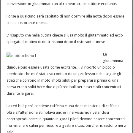
conversione in glutammato un altro neurotrasmettitore eccitante.
Forse a qualcuno sarà capitato di non dormire alla notte dopo essere
stati al ristorante cinese.
E’ risaputo che nella cucina cinese si usa molto il glutammato ed ecco
spiegato il motivo di notti insonni dopo il ristorante cinese…
La
glutammina
dunque può essere usata come eccitante… vi riporto un piccolo
aneddoto che mi è stato raccontato da un professore che segue gli
atleti che corrono in moto: molti piloti per prepararsi prima di una
corsa erano soliti bere due o più red bull per essere più concentrati
durante le gare.
La red bull però contiene caffeina e una dose massiccia di caffeina
oltre all’attenzione stimolava anche il nervosismo rivelandosi
controproducente in quanto in gara i piloti devono essere concentrati
ma rimanere calmi per riuscire a gestire situazioni che richiedono nervi
saldi.