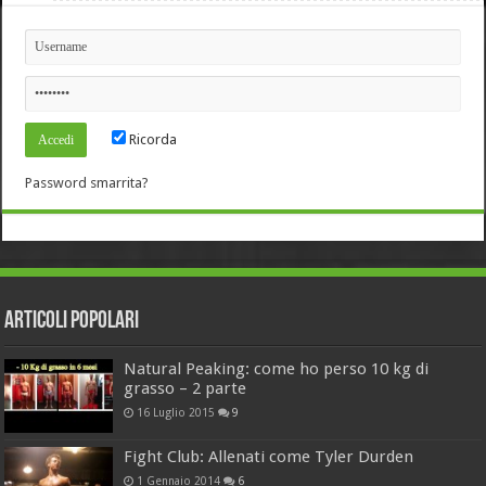
Ricorda
Password smarrita?
Articoli Popolari
Natural Peaking: come ho perso 10 kg di
grasso – 2 parte
16 Luglio 2015
9
Fight Club: Allenati come Tyler Durden
1 Gennaio 2014
6