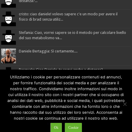
distanza?...
cristo: ciao daniele! volevo sapere c'e un modo per avere il
fisico di brad senza utiliz...
Stefania: Ciao, vorrei sapere se io il metodo per calcolare livello
del suo metabolismo va...
Daniele Bertaggia: Sì certamente....
Pasquale: Ciao Daniele, tu segui anche a distanza?...
Utilizziamo i cookie per personalizzare contenuti ed annunci,
per fornire funzionalità dei social media e per analizzare il
nostro traffico. Condividiamo inoltre informazioni sul modo in
cui utilizza il nostro sito con i nostri partner che si occupano di
Made with
by
comunicafacile.eu
analisi dei dati web, pubblicità e social media, i quali potrebbero
combinarle con altre informazioni che ha fornito loro o che
hanno raccolto dal suo utilizzo dei loro servizi. Acconsenta ai
DB - Mad Method
© Copyright 2018 Daniele Bertaggia |
nostri cookie se continua ad utilizzare il nostro sito web.
info@danielebertaggia.it
danielebertaggia.it
| +39 328 1127947 | P.IVA: 01491610299 |
Privacy Policy
Ok
Cookie
|
Cookie Policy