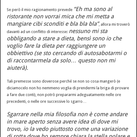
“Eh ma sono al
Se però il mio ragionamento prevede
ristorante non vorrai mica che mi metta a
mangiare cibi sconditi e bla bla bla”
, allora mi troverò
nessuno mi sta
davanti ad un conflitto di interesse:
obbligando a stare a dieta, bensì sono io che
voglio fare la dieta per raggiungere un
obbiettivo (se sto cercando di autosabotarmi o
di raccontarmela da solo… questo non mi
aiuterà).
Tali premesse sono doverose perché se non so cosa mangerò (e
diciamocelo non ho nemmeno voglia di prendermi la briga di provare
a fare due conti), non potrò prepararmi adeguatamente nelle ore
precedenti, o nelle ore successive lo sgarro…
Sgarrare nella mia filosofia non è come andare
in mare aperto senza avere idea di dove mi
trovo, io la vedo piuttosto come una variazione
di rotta dove ho sempre chiara la stella polare e