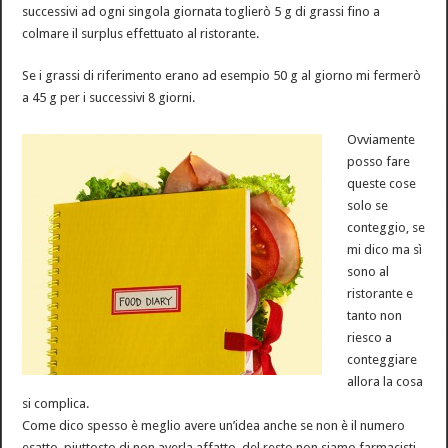
successivi ad ogni singola giornata toglierò 5 g di grassi fino a
colmare il surplus effettuato al ristorante.
Se i grassi di riferimento erano ad esempio 50 g al giorno mi fermerò
a 45 g per i successivi 8 giorni.
Ovviamente
posso fare
queste cose
solo se
conteggio, se
mi dico ma sì
sono al
ristorante e
tanto non
riesco a
conteggiare
allora la cosa
si complica.
Come dico spesso è meglio avere un’idea anche se non è il numero
esatto, piuttosto di non averla affatto, del resto non siamo farmacisti