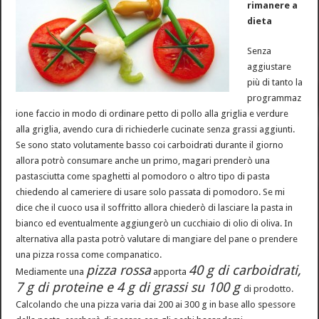
rimanere a
dieta
Senza
aggiustare
più di tanto la
programmaz
ione faccio in modo di ordinare petto di pollo alla griglia e verdure
alla griglia, avendo cura di richiederle cucinate senza grassi aggiunti.
Se sono stato volutamente basso coi carboidrati durante il giorno
allora potrò consumare anche un primo, magari prenderò una
pastasciutta come spaghetti al pomodoro o altro tipo di pasta
chiedendo al cameriere di usare solo passata di pomodoro. Se mi
dice che il cuoco usa il soffritto allora chiederò di lasciare la pasta in
bianco ed eventualmente aggiungerò un cucchiaio di olio di oliva. In
alternativa alla pasta potrò valutare di mangiare del pane o prendere
una pizza rossa come companatico.
pizza rossa
40 g di carboidrati,
Mediamente una
apporta
7 g di proteine e 4 g di grassi su 100 g
di prodotto.
Calcolando che una pizza varia dai 200 ai 300 g in base allo spessore