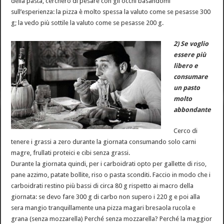
della pasta, cercherò di pesare con gli occhi basandomi
sull’esperienza: la pizza è molto spessa la valuto come se pesasse 300
g; la vedo più sottile la valuto come se pesasse 200 g.
2) Se voglio
essere più
libero e
consumare
un pasto
molto
abbondante
Cerco di
tenere i grassi a zero durante la giornata consumando solo carni
magre, frullati proteici e cibi senza grassi.
Durante la giornata quindi, per i carboidrati opto per gallette di riso,
pane azzimo, patate bollite, riso o pasta sconditi. Faccio in modo che i
carboidrati restino più bassi di circa 80 g rispetto ai macro della
giornata: se devo fare 300 g di carbo non supero i 220 g e poi alla
sera mangio tranquillamente una pizza magari bresaola rucola e
grana (senza mozzarella) Perché senza mozzarella? Perché la maggior