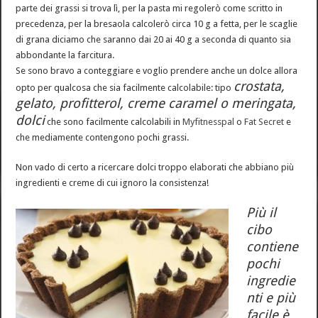
parte dei grassi si trova lì, per la pasta mi regolerò come scritto in
precedenza, per la bresaola calcolerò circa 10 g a fetta, per le scaglie
di grana diciamo che saranno dai 20 ai 40 g a seconda di quanto sia
abbondante la farcitura.
Se sono bravo a conteggiare e voglio prendere anche un dolce allora
crostata,
opto per qualcosa che sia facilmente calcolabile: tipo
gelato, profitterol, creme caramel o meringata,
dolci
che sono facilmente calcolabili in
Myfitnesspal
o
Fat Secret
e
che mediamente contengono pochi grassi.
Non vado di certo a ricercare dolci troppo elaborati che abbiano più
ingredienti e creme di cui ignoro la consistenza!
Più il
cibo
contiene
pochi
ingredie
nti e più
facile è