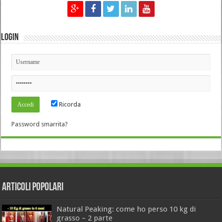
Login
Ricorda
Password smarrita?
Articoli Popolari
Natural Peaking: come ho perso 10 kg di
grasso – 2 parte