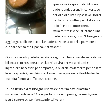
Spesso mi è capitato di utilizzare
padelle antiaderenti in cui versavo
dell’olio di oliva e ripassavo i bordi
con la carta scottex per distribuire
l’olio in modo omogeneo.
Attualmente invece utilizzando una
padella in pietra, non c’è bisogno di
aggiungere olio nè burro, l’antiaderenza della padella permette di
cucinare senza che il pancake si attacchi!
Ora che avete la padella, avrete bisogno anche di uno shaker e di una
bilancia di precisione. Lo shaker vi servirà per versarci tutti gli
ingredienti necessari per l’impasto, la bilancia ovviamente per pesare
le varie quantità, perchè ricordiamolo se seguite una flexible diet le
quantità fanno la differenza eccome!
In una flexible diet bisogna rispettare determinate quantità di
macronutrienti nelle 24 ore, pertanto se non peso gli alimenti, non
potrò sapere se sto rispettando tali valori!