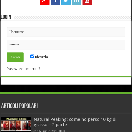
Login
Ricorda
Password smarrita?
Articoli Popolari
Natural Peaking: come ho perso 10 kg di
grasso – 2 parte
16 Luglio 2015
9