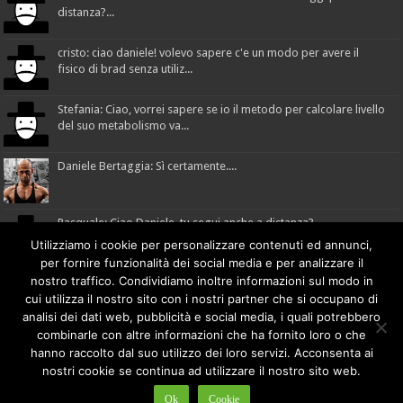
distanza?...
cristo: ciao daniele! volevo sapere c'e un modo per avere il
fisico di brad senza utiliz...
Stefania: Ciao, vorrei sapere se io il metodo per calcolare livello
del suo metabolismo va...
Daniele Bertaggia: Sì certamente....
Pasquale: Ciao Daniele, tu segui anche a distanza?...
Utilizziamo i cookie per personalizzare contenuti ed annunci,
per fornire funzionalità dei social media e per analizzare il
nostro traffico. Condividiamo inoltre informazioni sul modo in
cui utilizza il nostro sito con i nostri partner che si occupano di
Made with
by
comunicafacile.eu
analisi dei dati web, pubblicità e social media, i quali potrebbero
combinarle con altre informazioni che ha fornito loro o che
hanno raccolto dal suo utilizzo dei loro servizi. Acconsenta ai
DB - Mad Method
© Copyright 2018 Daniele Bertaggia |
nostri cookie se continua ad utilizzare il nostro sito web.
info@danielebertaggia.it
danielebertaggia.it
| +39 328 1127947 | P.IVA: 01491610299 |
Privacy Policy
Ok
Cookie